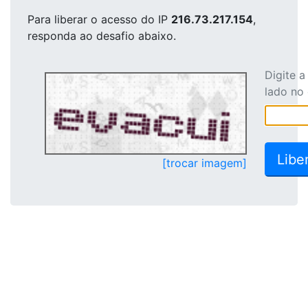
Para liberar o acesso
do IP
216.73.217.154
,
responda ao desafio abaixo.
Digite 
lado no
[trocar imagem]